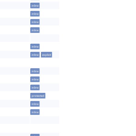
inline
inline
inline
inline
inline
inline
explicit
inline
inline
inline
protected
inline
inline