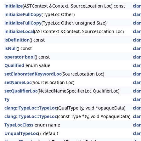
initialize
(ASTContext &Context, SourceLocation Loc) const
cla
initializeFullCopy
(TypeLoc Other)
cla
initializeFullCopy
(TypeLoc Other, unsigned Size)
cla
initializeLocal
(ASTContext &Context, SourceLocation Loc)
cla
isDefinition
() const
cla
isNull
() const
cla
operator bool
() const
cla
Qualified
enum value
cla
setElaboratedKeywordLoc
(SourceLocation Loc)
cla
setNameLoc
(SourceLocation Loc)
cla
setQualifierLoc
(NestedNameSpecifierLoc QualifierLoc)
cla
Ty
cla
clang::TypeLoc::TypeLoc
(QualType ty, void *opaqueData)
cla
clang::TypeLoc::TypeLoc
(const Type *ty, void *opaqueData)
cla
TypeLocClass
enum name
cla
UnqualTypeLoc
()=default
cla