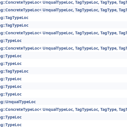
ng::ConcreteTypeLoc< UnqualTypeLoc, TagTypeLoc, TagType, Tag
ng::ConcreteTypeLoc< UnqualTypeLoc, TagTypeLoc, TagType, Tag
ng::TagTypeLoc
ng::TagTypeLoc
ng::ConcreteTypeLoc< UnqualTypeLoc, TagTypeLoc, TagType, Tag
ng::TypeLoc
ng::ConcreteTypeLoc< UnqualTypeLoc, TagTypeLoc, TagType, Tag
ng::TypeLoc
ng::TypeLoc
ng::TagTypeLoc
ng::TypeLoc
ng::TypeLoc
ng::TypeLoc
ng::UnqualTypeLoc
ng::ConcreteTypeLoc< UnqualTypeLoc, TagTypeLoc, TagType, Tag
ng::TypeLoc
ng::TypeLoc