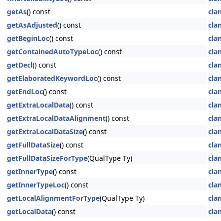
getAs
() const
cla
getAsAdjusted
() const
cla
getBeginLoc
() const
cla
getContainedAutoTypeLoc
() const
cla
getDecl
() const
cla
getElaboratedKeywordLoc
() const
cla
getEndLoc
() const
cla
getExtraLocalData
() const
cla
getExtraLocalDataAlignment
() const
cla
getExtraLocalDataSize
() const
cla
getFullDataSize
() const
cla
getFullDataSizeForType
(QualType Ty)
cla
getInnerType
() const
cla
getInnerTypeLoc
() const
cla
getLocalAlignmentForType
(QualType Ty)
cla
getLocalData
() const
cla