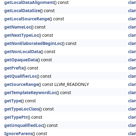
getLocalDataAlignment
() const
cla
getLocalDataSize
() const
cla
getLocalSourceRange
() const
cla
getNameLoc
() const
cla
getNextTypeLoc
() const
cla
getNonElaboratedBeginLoc
() const
cla
getNonLocalData
() const
cla
getOpaqueData
() const
cla
getPrefix
() const
cla
getQualifierLoc
() const
cla
getSourceRange
() const LLVM_READONLY
cla
getTemplateKeywordLoc
() const
cla
getType
() const
cla
getTypeLocClass
() const
cla
getTypePtr
() const
cla
getUnqualifiedLoc
() const
cla
IgnoreParens
() const
cla