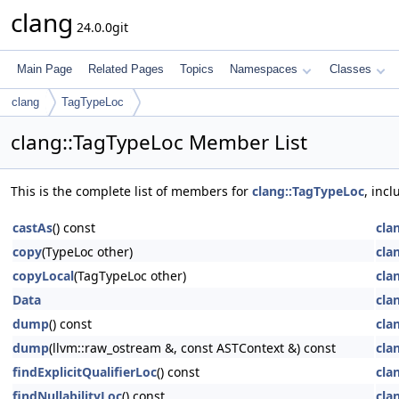
clang
24.0.0git
Main Page
Related Pages
Topics
Namespaces
Classes
clang
TagTypeLoc
clang::TagTypeLoc Member List
This is the complete list of members for
clang::TagTypeLoc
, inc
castAs
() const
cla
copy
(TypeLoc other)
cla
copyLocal
(TagTypeLoc other)
cla
Data
cla
dump
() const
cla
dump
(llvm::raw_ostream &, const ASTContext &) const
cla
findExplicitQualifierLoc
() const
cla
findNullabilityLoc
() const
cla