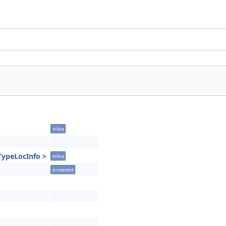
inline
TypeLocInfo >
inline
protected