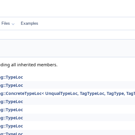
Files
Examples
luding all inherited members.
ng::TypeLoc
ng::TypeLoc
ng::ConcreteTypeLoc< UnqualTypeLoc, TagTypeLoc, TagType, Tag
ng::TypeLoc
ng::TypeLoc
ng::TypeLoc
ng::TypeLoc
ng::TypeLoc