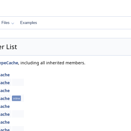
Files
Examples
 List
TypeCache
, including all inherited members.
Cache
Cache
Cache
Cache
inline
Cache
Cache
Cache
Cache