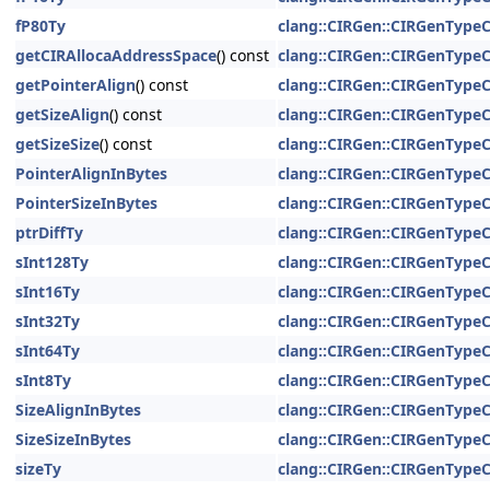
fP80Ty
clang::CIRGen::CIRGenType
getCIRAllocaAddressSpace
() const
clang::CIRGen::CIRGenType
getPointerAlign
() const
clang::CIRGen::CIRGenType
getSizeAlign
() const
clang::CIRGen::CIRGenType
getSizeSize
() const
clang::CIRGen::CIRGenType
PointerAlignInBytes
clang::CIRGen::CIRGenType
PointerSizeInBytes
clang::CIRGen::CIRGenType
ptrDiffTy
clang::CIRGen::CIRGenType
sInt128Ty
clang::CIRGen::CIRGenType
sInt16Ty
clang::CIRGen::CIRGenType
sInt32Ty
clang::CIRGen::CIRGenType
sInt64Ty
clang::CIRGen::CIRGenType
sInt8Ty
clang::CIRGen::CIRGenType
SizeAlignInBytes
clang::CIRGen::CIRGenType
SizeSizeInBytes
clang::CIRGen::CIRGenType
sizeTy
clang::CIRGen::CIRGenType