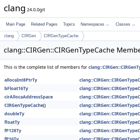
clang
24.0.0git
Main Page
Related Pages
Topics
Namespaces
Classes
clang
CIRGen
CIRGenTypeCache
clang::CIRGen::CIRGenTypeCache Member
This is the complete list of members for
clang::CIRGen::CIRGen
allocaInt8PtrTy
clang::CIRGen::CIRGenType
bFloat16Ty
clang::CIRGen::CIRGenType
cirAllocaAddressSpace
clang::CIRGen::CIRGenType
CIRGenTypeCache
()
clang::CIRGen::CIRGenType
doubleTy
clang::CIRGen::CIRGenType
floatTy
clang::CIRGen::CIRGenType
fP128Ty
clang::CIRGen::CIRGenType
fP16Ty
clang::CIRGen::CIRGenType