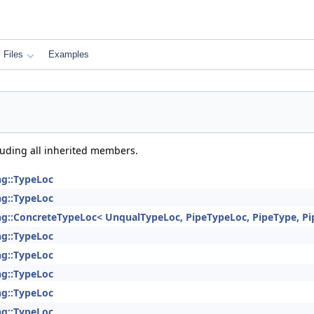
Files
Examples
cluding all inherited members.
ng::TypeLoc
ng::TypeLoc
ng::ConcreteTypeLoc< UnqualTypeLoc, PipeTypeLoc, PipeType, Pi
ng::TypeLoc
ng::TypeLoc
ng::TypeLoc
ng::TypeLoc
ng::TypeLoc