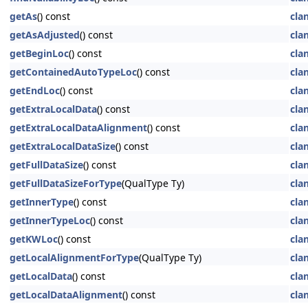
getAs
() const
cla
getAsAdjusted
() const
cla
getBeginLoc
() const
cla
getContainedAutoTypeLoc
() const
cla
getEndLoc
() const
cla
getExtraLocalData
() const
cla
getExtraLocalDataAlignment
() const
cla
getExtraLocalDataSize
() const
cla
getFullDataSize
() const
cla
getFullDataSizeForType
(QualType Ty)
cla
getInnerType
() const
cla
getInnerTypeLoc
() const
cla
getKWLoc
() const
cla
getLocalAlignmentForType
(QualType Ty)
cla
getLocalData
() const
cla
getLocalDataAlignment
() const
cla