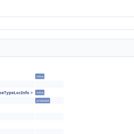
inline
peTypeLocInfo >
inline
protected