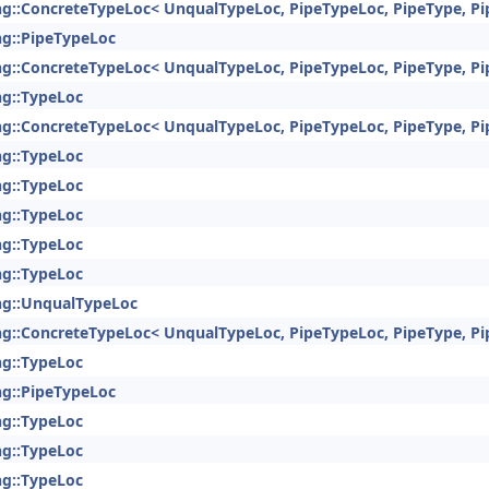
ng::ConcreteTypeLoc< UnqualTypeLoc, PipeTypeLoc, PipeType, Pi
ng::PipeTypeLoc
ng::ConcreteTypeLoc< UnqualTypeLoc, PipeTypeLoc, PipeType, Pi
ng::TypeLoc
ng::ConcreteTypeLoc< UnqualTypeLoc, PipeTypeLoc, PipeType, Pi
ng::TypeLoc
ng::TypeLoc
ng::TypeLoc
ng::TypeLoc
ng::TypeLoc
ng::UnqualTypeLoc
ng::ConcreteTypeLoc< UnqualTypeLoc, PipeTypeLoc, PipeType, Pi
ng::TypeLoc
ng::PipeTypeLoc
ng::TypeLoc
ng::TypeLoc
ng::TypeLoc