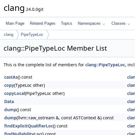
clang
24.0.0git
Main Page
Related Pages
Topics
Namespaces
Classes
clang
PipeTypeLoc
clang::PipeTypeLoc Member List
This is the complete list of members for
clang::PipeTypeLoc
, in
castAs
() const
cla
copy
(TypeLoc other)
cla
copyLocal
(PipeTypeLoc other)
cla
Data
cla
dump
() const
cla
dump
(llvm::raw_ostream &, const ASTContext &) const
cla
findExplicitQualifierLoc
() const
cla
findNullabilityLoc
() const
cla