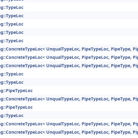
ng::TypeLoc
ng::TypeLoc
ng::TypeLoc
ng::TypeLoc
ng::TypeLoc
ng::ConcreteTypeLoc< UnqualTypeLoc, PipeTypeLoc, PipeType, Pi
ng::ConcreteTypeLoc< UnqualTypeLoc, PipeTypeLoc, PipeType, Pi
ng::ConcreteTypeLoc< UnqualTypeLoc, PipeTypeLoc, PipeType, Pi
ng::TypeLoc
ng::TypeLoc
ng::PipeTypeLoc
ng::ConcreteTypeLoc< UnqualTypeLoc, PipeTypeLoc, PipeType, Pi
ng::PipeTypeLoc
ng::TypeLoc
ng::ConcreteTypeLoc< UnqualTypeLoc, PipeTypeLoc, PipeType, Pi
ng::ConcreteTypeLoc< UnqualTypeLoc, PipeTypeLoc, PipeType, Pi