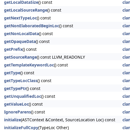
getLocalDataSize
() const
cla
getLocalSourceRange
() const
cla
getNextTypeLoc
() const
cla
getNonElaboratedBeginLoc
() const
cla
getNonLocalData
() const
cla
getOpaqueData
() const
cla
getPrefix
() const
cla
getSourceRange
() const LLVM_READONLY
cla
getTemplateKeywordLoc
() const
cla
getType
() const
cla
getTypeLocClass
() const
cla
getTypePtr
() const
cla
getUnqualifiedLoc
() const
cla
getValueLoc
() const
cla
IgnoreParens
() const
cla
initialize
(ASTContext &Context, SourceLocation Loc) const
cla
initializeFullCopy
(TypeLoc Other)
cla